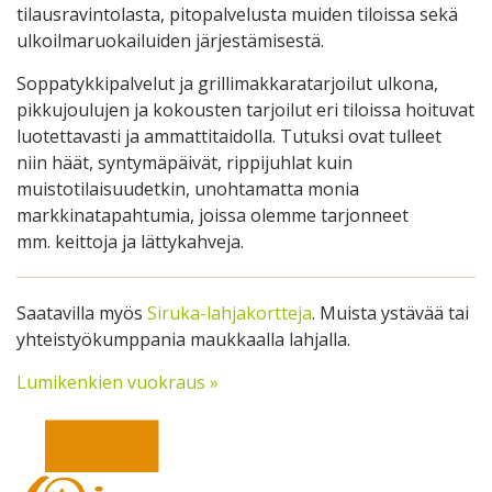
tilausravintolasta, pitopalvelusta muiden tiloissa sekä
ulkoilmaruokailuiden järjestämisestä.
Soppatykkipalvelut ja grillimakkaratarjoilut ulkona,
pikkujoulujen ja kokousten tarjoilut eri tiloissa hoituvat
luotettavasti ja ammattitaidolla. Tutuksi ovat tulleet
niin häät, syntymäpäivät, rippijuhlat kuin
muistotilaisuudetkin, unohtamatta monia
markkinatapahtumia, joissa olemme tarjonneet
mm. keittoja ja lättykahveja.
Saatavilla myös
Siruka-lahjakortteja
. Muista ystävää tai
yhteistyökumppania maukkaalla lahjalla.
Lumikenkien vuokraus »